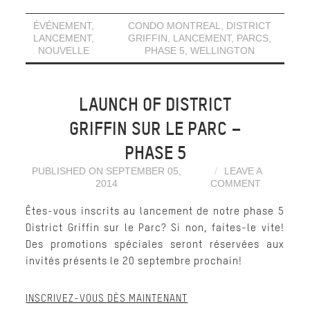
ÉVÉNEMENT
,
CONDO MONTREAL
,
DISTRICT
LANCEMENT
,
GRIFFIN
,
LANCEMENT
,
PARCS
,
NOUVELLE
PHASE 5
,
WELLINGTON
LAUNCH OF DISTRICT
GRIFFIN SUR LE PARC –
PHASE 5
PUBLISHED ON SEPTEMBER 05,
LEAVE A
2014
COMMENT
Êtes-vous inscrits au
lancement de notre phase 5
District Griffin sur le Parc
? Si non, faites-le vite!
Des promotions spéciales seront réservées aux
invités présents le 20 septembre prochain!
INSCRIVEZ-VOUS DÈS MAINTENANT