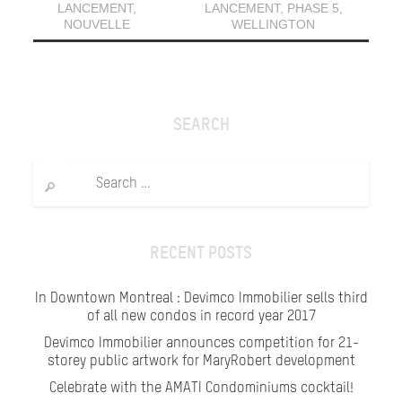
LANCEMENT
,
LANCEMENT
,
PHASE 5
,
NOUVELLE
WELLINGTON
SEARCH
Search
for:
RECENT POSTS
In Downtown Montreal : Devimco Immobilier sells third
of all new condos in record year 2017
Devimco Immobilier announces competition for 21-
storey public artwork for MaryRobert development
Celebrate with the AMATI Condominiums cocktail!