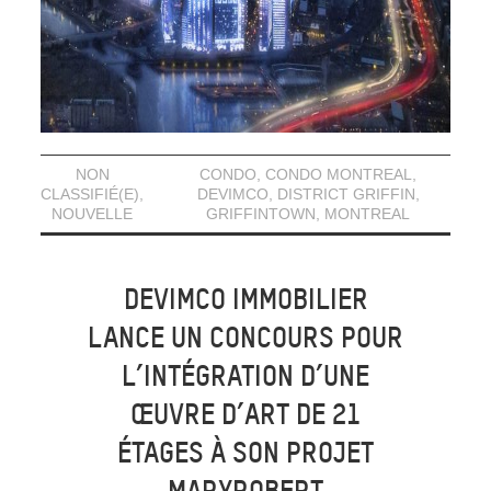
NON
CONDO
,
CONDO MONTREAL
,
CLASSIFIÉ(E)
,
DEVIMCO
,
DISTRICT GRIFFIN
,
NOUVELLE
GRIFFINTOWN
,
MONTREAL
DEVIMCO IMMOBILIER
LANCE UN CONCOURS POUR
L’INTÉGRATION D’UNE
ŒUVRE D’ART DE 21
ÉTAGES À SON PROJET
MARYROBERT