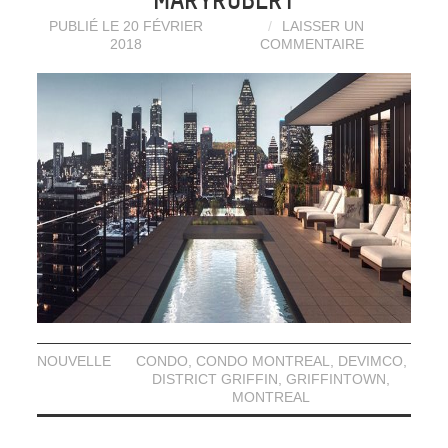
PUBLIÉ LE 20 FÉVRIER
LAISSER UN
2018
COMMENTAIRE
NOUVELLE
CONDO
,
CONDO MONTREAL
,
DEVIMCO
,
DISTRICT GRIFFIN
,
GRIFFINTOWN
,
MONTREAL